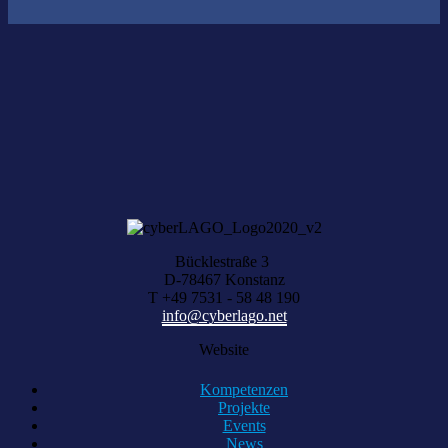
Nichts gefunden?
Wir helfen Ihnen bei der Suche nach dem richtigen Experten gerne
weiter.
KOMPETENZ ANFRAGEN
Bücklestraße 3
D-78467 Konstanz
T +49 7531 - 58 48 190
info@cyberlago.net
Website
Kompetenzen
Projekte
Events
News