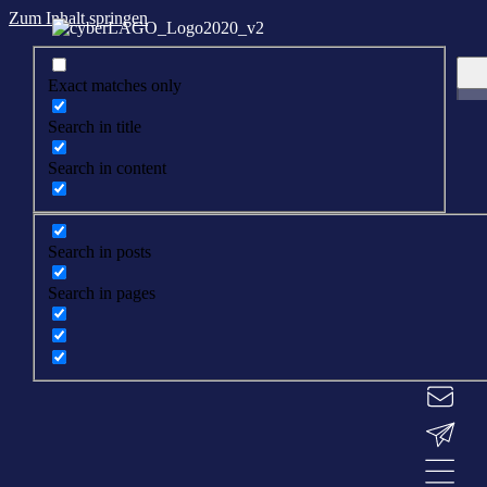
Zum Inhalt springen
Exact matches only
Search in title
Search in content
Search in posts
Search in pages