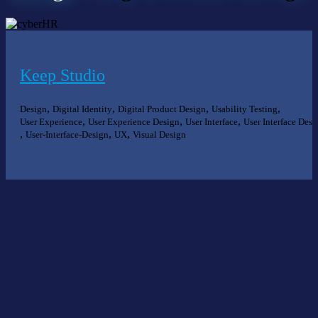
Keep Studio
,
,
,
,
Design
Digital Identity
Digital Product Design
Usability Testing
,
,
,
User Experience
User Experience Design
User Interface
User Interface Desi
,
,
,
User-Interface-Design
UX
Visual Design
Nichts gefunden?
Wir helfen Ihnen bei der Suche nach dem richtigen Experten gerne
weiter.
KOMPETENZ ANFRAGEN