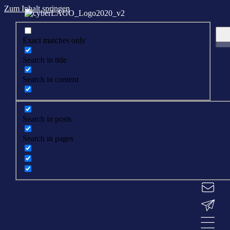
Zum Inhalt springen
Exact matches only
Search in title
Search in content
Search in posts
Search in pages